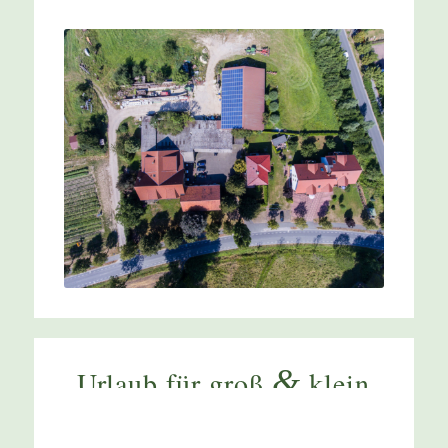
&
Urlaub für groß
klein